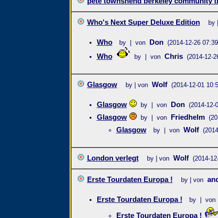
pete townshend berkeley community th
Who's Next Super Deluxe Edition
by 
Who
Don
by | von
(2014-12-26 07:39
Who
Chris
by | von
(2014-12-2
Glasgow
Wolf
by | von
(2014-12-01 10:5
Glasgow
Don
by | von
(2014-12-0
Glasgow
Friedhelm
by | von
(20
Glasgow
Wolf
by | von
(2014
London verlegt
Wolf
by | von
(2014-12
Erste Tourdaten Europa !
an
by | von
Erste Tourdaten Europa !
by | von
Erste Tourdaten Europa !