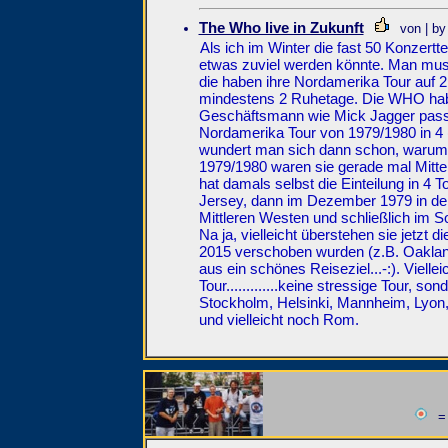
The Who live in Zukunft
von | by
Als ich im Winter die fast 50 Konzertt
etwas zuviel werden könnte. Man muss
die haben ihre Nordamerika Tour auf
mindestens 2 Ruhetage. Die WHO habe
Geschäftsmann wie Mick Jagger passi
Nordamerika Tour von 1979/1980 in 4 (!
wundert man sich dann schon, warum di
1979/1980 waren sie gerade mal Mitt
hat damals selbst die Einteilung in 
Jersey, dann im Dezember 1979 in de
Mittleren Westen und schließlich im 
Na ja, vielleicht überstehen sie jetzt
2015 verschoben wurden (z.B. Oaklan
aus ein schönes Reiseziel...-:). Viell
Tour.............keine stressige Tour, 
Stockholm, Helsinki, Mannheim, Lyon,
und vielleicht noch Rom.
= 