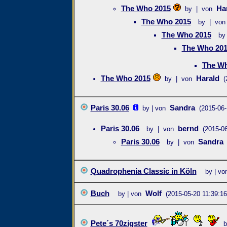
The Who 2015
Ha
by | von
The Who 2015
by | von
The Who 2015
by
The Who 20
The Wh
The Who 2015
Harald
by | von
(
Paris 30.06
Sandra
by | von
(2015-06-
Paris 30.06
bernd
by | von
(2015-06
Paris 30.06
Sandra
by | von
Quadrophenia Classic in Köln
by | vo
Buch
Wolf
by | von
(2015-05-20 11:39:16
Pete´s 70zigster
b