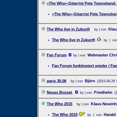
«The Who»-Gitarrist Pete Townshend: «
«The Who»-Gitarrist Pete Townshend
The Who live in Zukunft
Klau
by | von
The Who live in Zukunft
by | vo
Fan Forum
Webmaster Chri
by | von
Fan Forum funktioniert wieder / Fa
paris 30.06
Björn
by | von
(2015-06-29 
Neues Boxset
Friedhelm
by | von
(
The Who 2015
Klaus Neuenh
by | von
The Who 2015
Harald
by | von