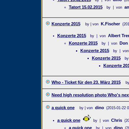
Tatort 15.02.2015
a
by | von
Konzerte 2015
K.Fischer
by | von
(20
Konzerte 2015
Albert Tr
by | von
Konzerte 2015
Don
by | von
Konzerte 2015
by | von
Konzerte 2015
by
Konzerte 20
Who - Ticket für den 23. März 2015
by
Need high resolution photo Who's nex
a quick one
dino
by | von
(2015-01-22 0
a quick one
Chris
by | von
(2
a quick one
dino
by | von
(2