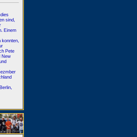
 dies
en sind,
r
n. Einem
n konnten,
ur
ch Pete
nd New
und
 Dezmber
chland
Berlin,