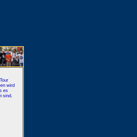
-Tour
een wird
s es
 sind.