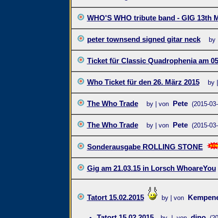
WHO'S WHO tribute band - GIG 13th 
peter townsend signed gitar neck
by 
Ticket für Classic Quadrophenia am 05.
Who Ticket für den 26. März 2015
by 
The Who Trade
Pete
by | von
(2015-03-
The Who Trade
Pete
by | von
(2015-03-
Sonderausgabe ROLLING STONE
Gig am 21.03.15 in Lorsch WhoareYou
Tatort 15.02.2015
Kempen
by | von
Tatort 15.02.2015
dino
by | von
(2