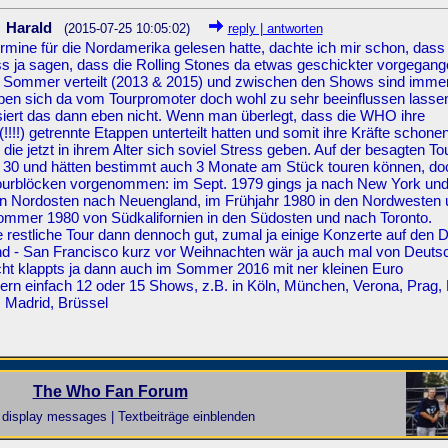
Harald
(2015-07-25 10:05:02)
reply | antworten
ermine für die Nordamerika gelesen hatte, dachte ich mir schon, dass
 ja sagen, dass die Rolling Stones da etwas geschickter vorgegang
 2 Sommer verteilt (2013 & 2015) und zwischen den Shows sind imme
n sich da vom Tourpromoter doch wohl zu sehr beeinflussen lasse
ert das dann eben nicht. Wenn man überlegt, dass die WHO ihre
!!!) getrennte Etappen unterteilt hatten und somit ihre Kräfte schone
e jetzt in ihrem Alter sich soviel Stress geben. Auf der besagten To
e 30 und hätten bestimmt auch 3 Monate am Stück touren können, do
4 Tourblöcken vorgenommen: im Sept. 1979 gings ja nach New York u
n Nordosten nach Neuengland, im Frühjahr 1980 in den Nordwesten 
Sommer 1980 von Südkalifornien in den Südosten und nach Toronto.
 die restliche Tour dann dennoch gut, zumal ja einige Konzerte auf den
d - San Francisco kurz vor Weihnachten wär ja auch mal von Deuts
eicht klappts ja dann auch im Sommer 2016 mit ner kleinen Euro
sondern einfach 12 oder 15 Shows, z.B. in Köln, München, Verona, Prag, 
 Madrid, Brüssel
The Who Fan Forum
display messages | Textbeiträge einblenden