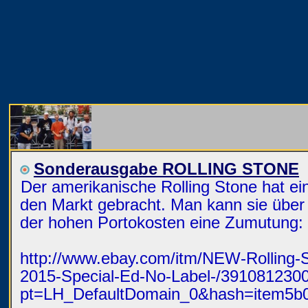
Sonderausgabe ROLLING STONE
Der amerikanische Rolling Stone hat e
den Markt gebracht. Man kann sie über 
der hohen Portokosten eine Zumutung:
http://www.ebay.com/itm/NEW-Rolling
2015-Special-Ed-No-Label-/391081230
pt=LH_DefaultDomain_0&hash=item5b