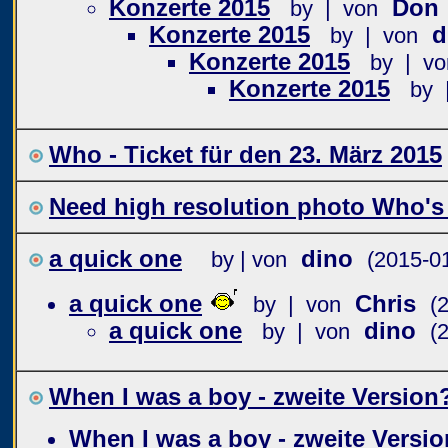
Konzerte 2015
Don
by | von
Konzerte 2015
d
by | von
Konzerte 2015
by | vo
Konzerte 2015
by 
Who - Ticket für den 23. März 2015
Need high resolution photo Who's
a quick one
dino
by | von
(2015-0
a quick one
Chris
by | von
(
a quick one
dino
by | von
(
When I was a boy - zweite Version
When I was a boy - zweite Versio