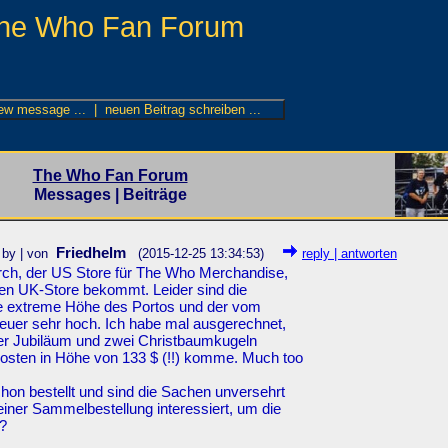
he Who Fan Forum
The Who Fan Forum
Messages | Beiträge
Friedhelm
by | von
(2015-12-25 13:34:53)
reply | antworten
erch, der US Store für The Who Merchandise,
r den UK-Store bekommt. Leider sind die
ie extreme Höhe des Portos und der vom
teuer sehr hoch. Ich habe mal ausgerechnet,
er Jubiläum und zwei Christbaumkugeln
sten in Höhe von 133 $ (!!) komme. Much too
on bestellt und sind die Sachen unversehrt
ner Sammelbestellung interessiert, um die
n?