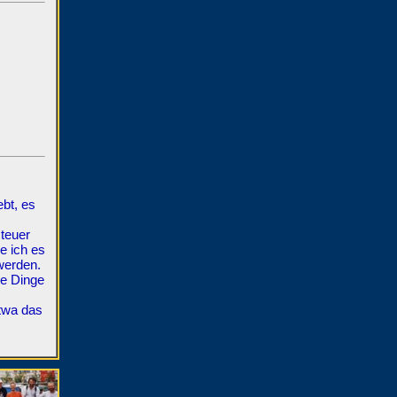
ebt, es
steuer
e ich es
werden.
he Dinge
etwa das