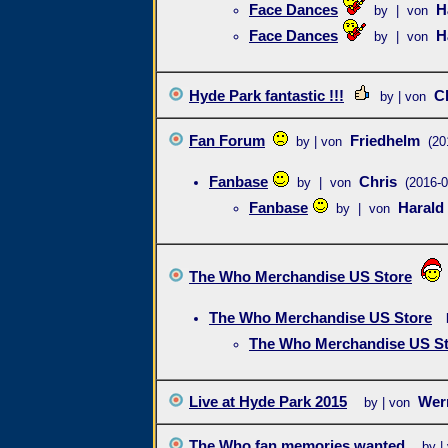
Face Dances
H
by | von
Face Dances
H
by | von
Hyde Park fantastic !!!
C
by | von
Fan Forum
Friedhelm
by | von
(20
Fanbase
Chris
by | von
(2016-0
Fanbase
Harald
by | von
The Who Merchandise US Store
The Who Merchandise US Store
The Who Merchandise US S
Live at Hyde Park 2015
Wer
by | von
The Who fan memories wanted
by |