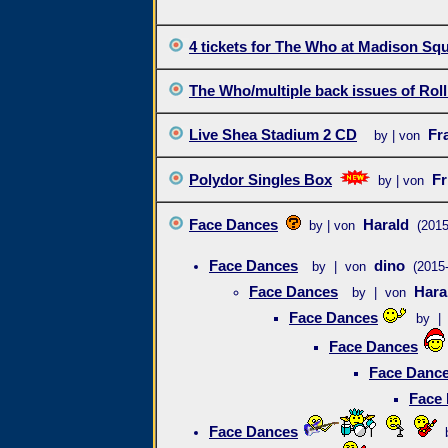
4 tickets for The Who at Madison Sq
The Who/multiple back issues of Roll
Live Shea Stadium 2 CD
Fr
by | von
Polydor Singles Box
Fr
by | von
Face Dances
Harald
by | von
(2015
Face Dances
dino
by | von
(2015
Face Dances
Hara
by | von
Face Dances
by |
Face Dances
Face Danc
Face
Face Dances