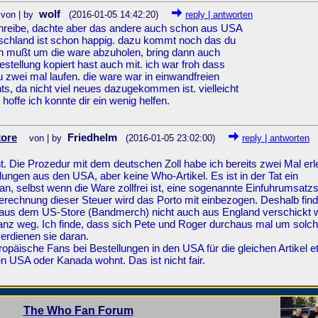
wolf
von | by
(2016-01-05 14:42:20)
reply | antworten
 schreibe, dachte aber das andere auch schon aus USA
deutschland ist schon happig. dazu kommt noch das du
en mußt um die ware abzuholen, bring dann auch
bestellung kopiert hast auch mit. ich war froh dass
du zwei mal laufen. die ware war in einwandfreien
s, da nicht viel neues dazugekommen ist. vielleicht
 hoffe ich konnte dir ein wenig helfen.
tore
Friedhelm
von | by
(2016-01-05 23:02:00)
reply | antworten
t. Die Prozedur mit dem deutschen Zoll habe ich bereits zwei Mal erl
lungen aus den USA, aber keine Who-Artikel. Es ist in der Tat ein
an, selbst wenn die Ware zollfrei ist, eine sogenannte Einfuhrumsatz
rechnung dieser Steuer wird das Porto mit einbezogen. Deshalb find
n aus dem US-Store (Bandmerch) nicht auch aus England verschickt 
ganz weg. Ich finde, dass sich Pete und Roger durchaus mal um solc
erdienen sie daran.
europäische Fans bei Bestellungen in den USA für die gleichen Artikel 
n USA oder Kanada wohnt. Das ist nicht fair.
The Who Fan Forum