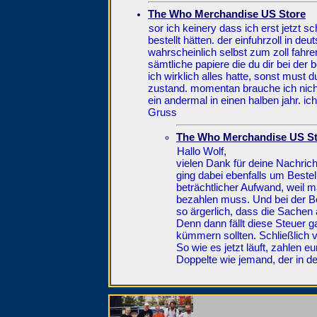
The Who Merchandise US Store
sor ich keinery dass ich erst jetzt
bestellt hätten. der einfuhrzoll in 
wahrscheinlich selbst zum zoll fahr
sämtliche papiere die du dir bei der 
ich wirklich alles hatte, sonst must 
zustand. momentan brauche ich nicht
ein andermal in einen halben jahr. ich
Gruss
The Who Merchandise US S
Hallo Wolf,
vielen Dank für deine Nachrich
ging dabei ebenfalls um Bestel
beträchtlicher Aufwand, weil m
bezahlen muss. Und bei der Be
so ärgerlich, dass die Sache
Denn dann fällt diese Steuer 
kümmern sollten. Schließlich v
So wie es jetzt läuft, zahlen 
Doppelte wie jemand, der in de