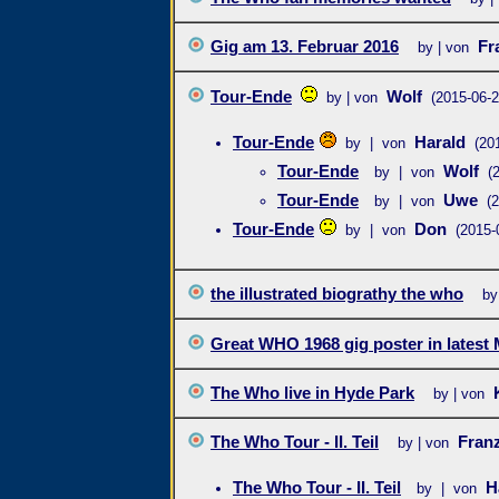
Gig am 13. Februar 2016
Fr
by | von
Tour-Ende
Wolf
by | von
(2015-06-2
Tour-Ende
Harald
by | von
(20
Tour-Ende
Wolf
by | von
(
Tour-Ende
Uwe
by | von
(
Tour-Ende
Don
by | von
(2015-
the illustrated biograthy the who
by
Great WHO 1968 gig poster in latest
The Who live in Hyde Park
by | von
The Who Tour - II. Teil
Fran
by | von
The Who Tour - II. Teil
H
by | von