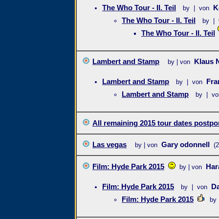
The Who Tour - II. Teil
K
by | von
The Who Tour - II. Teil
by | 
The Who Tour - II. Teil
Lambert and Stamp
Klaus 
by | von
Lambert and Stamp
Fra
by | von
Lambert and Stamp
by | vo
All remaining 2015 tour dates postp
Las vegas
Gary odonnell
by | von
(
Film: Hyde Park 2015
Har
by | von
Film: Hyde Park 2015
Da
by | von
Film: Hyde Park 2015
by