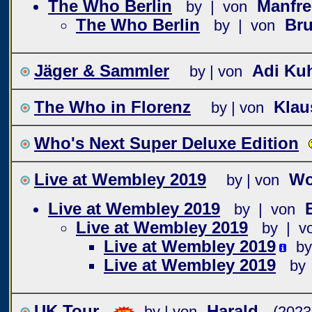
The Who Berlin
Manfr
by | von
The Who Berlin
Bru
by | von
Jäger & Sammler
Adi Ku
by | von
The Who in Florenz
Klau
by | von
Who's Next Super Deluxe Edition
Live at Wembley 2019
Wo
by | von
Live at Wembley 2019
by | von
Live at Wembley 2019
by | v
Live at Wembley 2019
by
Live at Wembley 2019
by
UK Tour
Harald
by | von
(2023