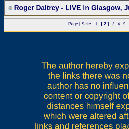
Roger Daltrey - LIVE in Glasgow, J
[ 2 ]
Page | Seite
1
3
4
5
The author hereby expr
the links there was no
author has no influen
content or copyright o
distances himself expr
which were altered afte
links and references plac