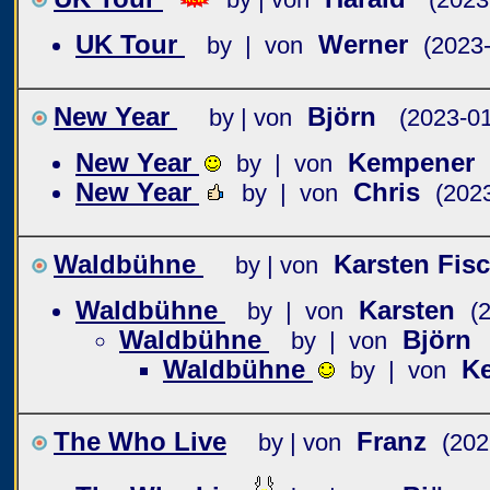
UK Tour
Werner
by | von
(2023
New Year
Björn
by | von
(2023-01
New Year
Kempener
by | von
New Year
Chris
by | von
(202
Waldbühne
Karsten Fis
by | von
Waldbühne
Karsten
by | von
(
Waldbühne
Björn
by | von
Waldbühne
K
by | von
The Who Live
Franz
by | von
(202