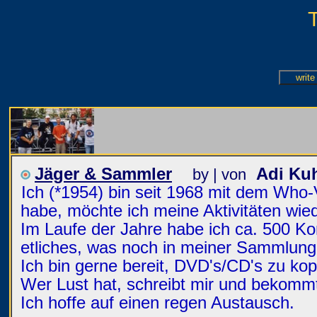
Jäger & Sammler
Adi Ku
by | von
Ich (*1954) bin seit 1968 mit dem Who
habe, möchte ich meine Aktivitäten wie
Im Laufe der Jahre habe ich ca. 500 Ko
etliches, was noch in meiner Sammlung 
Ich bin gerne bereit, DVD's/CD's zu kop
Wer Lust hat, schreibt mir und bekommt 
Ich hoffe auf einen regen Austausch.