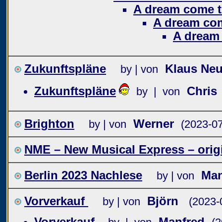
A dream come t
A dream com
A dream
Zukunftspläne
Klaus Ne
by | von
Zukunftspläne
Chris
by | von
Brighton
Werner
by | von
(2023-07
NME – New Musical Express – origi
Berlin 2023 Nachlese
Man
by | von
Vorverkauf
Björn
by | von
(2023-
Vorverkauf
Manfred