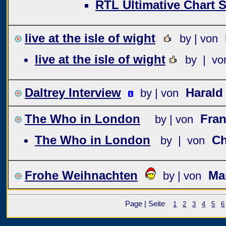
RTL Ultimative Chart
live at the isle of wight
by | von
live at the isle of wight
by | vo
Daltrey Interview
Harald
by | von
The Who in London
Fran
by | von
The Who in London
Ch
by | von
Frohe Weihnachten
Ma
by | von
Page | Seite
1
2
3
4
5
6