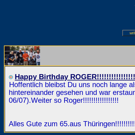
Happy Birthday ROGER!!!!!!!!!!!!!!!!
Hoffentlich bleibst Du uns noch lange 
hintereinander gesehen und war erstaun
06/07).Weiter so Roger!!!!!!!!!!!!!!!!!
Alles Gute zum 65.aus Thüringen!!!!!!!!!!