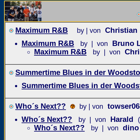
Maximum R&B
Christian
by | von
Maximum R&B
Bruno L
by | von
Maximum R&B
Chri
by | von
Summertime Blues in der Woodst
Summertime Blues in der Woods
Who´s Next??
towser06
by | von
Who´s Next??
Harald
by | von
Who´s Next??
dino
by | von