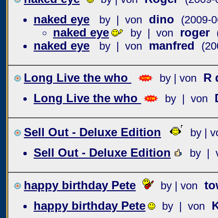
naked eye
dino
by | von
(2009-0
naked eye
roger
by | von
naked eye
manfred
by | von
(20
Long Live the who
R 
by | von
Long Live the who
by | von
Sell Out - Deluxe Edition
by | v
Sell Out - Deluxe Edition
by | 
happy birthday Pete
to
by | von
happy birthday Pete
by | von