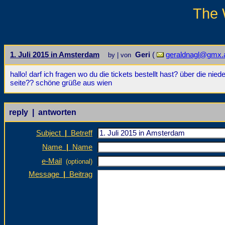
The 
1. Juli 2015 in Amsterdam
Geri
(
geraldnagl@gmx.
by | von
hallo! darf ich fragen wo du die tickets bestellt hast? über die nie
seite?? schöne grüße aus wien
reply | antworten
Subject
|
Betreff
Name
|
Name
e-Mail
(optional)
Message
|
Beitrag