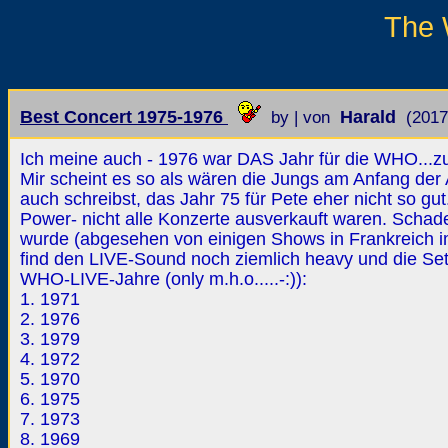
The 
Best Concert 1975-1976
Harald
by | von
(2017
Ich meine auch - 1976 war DAS Jahr für die WHO...z
Mir scheint es so als wären die Jungs am Anfang der
auch schreibst, das Jahr 75 für Pete eher nicht so gut
Power- nicht alle Konzerte ausverkauft waren. Scha
wurde (abgesehen von einigen Shows in Frankreich im
find den LIVE-Sound noch ziemlich heavy und die Setli
WHO-LIVE-Jahre (only m.h.o.....-:)):
1. 1971
2. 1976
3. 1979
4. 1972
5. 1970
6. 1975
7. 1973
8. 1969