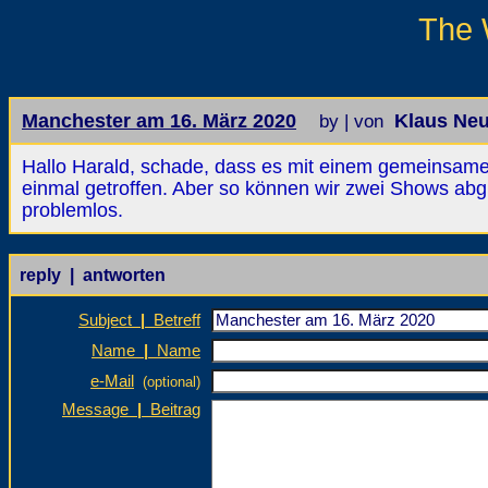
The 
Manchester am 16. März 2020
Klaus Ne
by | von
Hallo Harald, schade, dass es mit einem gemeinsamen
einmal getroffen. Aber so können wir zwei Shows abgle
problemlos.
reply | antworten
Subject
|
Betreff
Name
|
Name
e-Mail
(optional)
Message
|
Beitrag