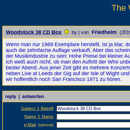
The 
Woodstock 38 CD Box
Friedhelm
by | von
(201
Wenn man nur 1969 Exemplare herstellt, ist ja klar, da
auch die zehnfache Auflage verkauft. Aber das scheint
der Musikindustrie zu sein: Hohe Preise bei kleiner Au
Ich weiß auch nicht, ob man den Auftritt der Who unb
bester Abend. Aus jener Zeit gibt es mehrere Konzertmi
neben Live at Leeds der Gig auf der Isle of Wight u
wir hoffentlich noch San Francisco 1971 zu hören.
reply | antworten
Subject
|
Betreff
Name
|
Name
e-Mail
(optional)