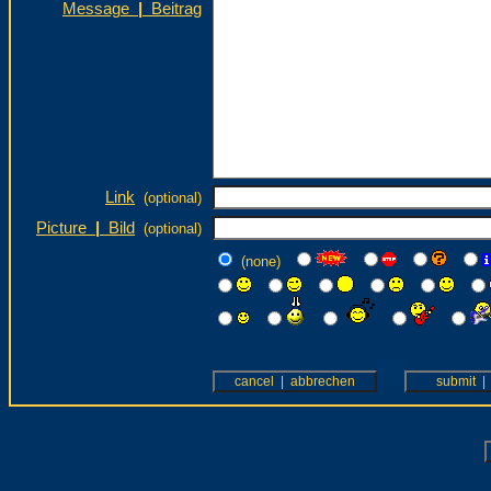
Message
|
Beitrag
Link
(optional)
Picture
|
Bild
(optional)
(none)