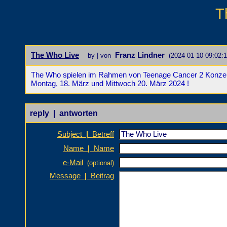
T
The Who Live
Franz Lindner
by | von
(2024-01-10 09:02:1
The Who spielen im Rahmen von Teenage Cancer 2 Konzerte 
Montag, 18. März und Mittwoch 20. März 2024 !
reply | antworten
Subject
|
Betreff
Name
|
Name
e-Mail
(optional)
Message
|
Beitrag