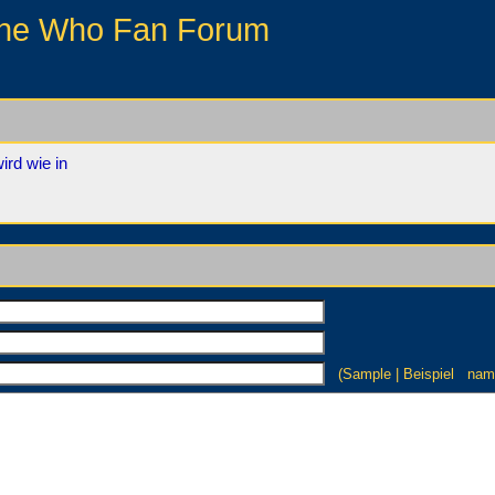
he Who Fan Forum
ird wie in
(Sample | Beispiel n