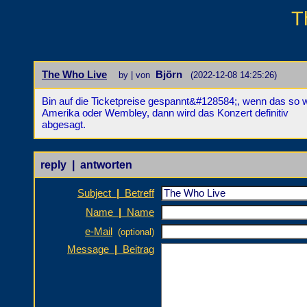
T
The Who Live
Björn
by | von
(2022-12-08 14:25:26)
Bin auf die Ticketpreise gespannt&#128584;, wenn das so w
Amerika oder Wembley, dann wird das Konzert definitiv
abgesagt.
reply | antworten
Subject
|
Betreff
Name
|
Name
e-Mail
(optional)
Message
|
Beitrag