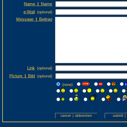
Name
|
Name
e-Mail
(optional)
Message
|
Beitrag
Link
(optional)
Picture
|
Bild
(optional)
(none)