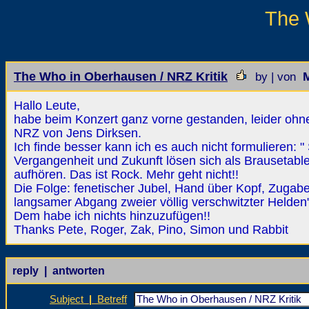
The 
The Who in Oberhausen / NRZ Kritik
M
by | von
Hallo Leute,
habe beim Konzert ganz vorne gestanden, leider ohne 
NRZ von Jens Dirksen.
Ich finde besser kann ich es auch nicht formulieren: 
Vergangenheit und Zukunft lösen sich als Brausetablet
aufhören. Das ist Rock. Mehr geht nicht!!
Die Folge: fenetischer Jubel, Hand über Kopf, Zuga
langsamer Abgang zweier völlig verschwitzter Helden
Dem habe ich nichts hinzuzufügen!!
Thanks Pete, Roger, Zak, Pino, Simon und Rabbit
reply | antworten
Subject
|
Betreff