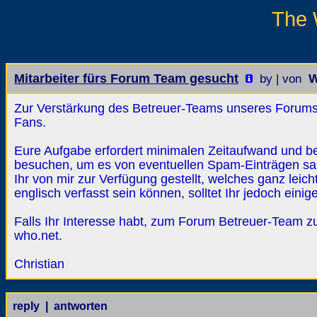
The 
Mitarbeiter fürs Forum Team gesucht
W
by | von
Zur Verstärkung des Betreuer-Teams unseres Forums 
Fans.
Eure Aufgabe erfordert minimalen Zeitaufwand und be
besuchen, um es von eventuellen Spam-Einträgen sa
Ihr von mir zur Verfügung gestellt, welches ganz leich
englisch verfasst sein können, solltet Ihr jedoch ein
Falls Ihr Interesse habt, zum Forum Betreuer-Team z
who.net.
Christian
reply | antworten