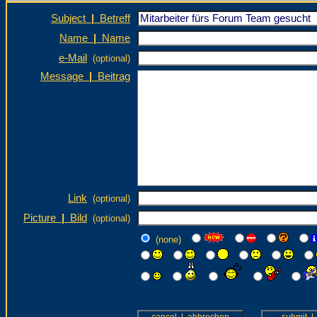
Subject
|
Betreff
Name
|
Name
e-Mail
(optional)
Message
|
Beitrag
Link
(optional)
Picture
|
Bild
(optional)
(none)