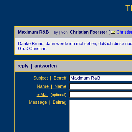
T
Maximum R&B
Christian Foerster
(
Christi
by | von
Danke Bruno, dann werde ich mal sehen, daß ich diese noc
Gruß Christian.
reply | antworten
Subject
|
Betreff
Name
|
Name
e-Mail
(optional)
Message
|
Beitrag