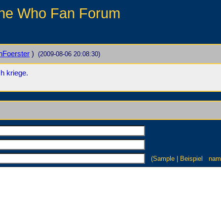
he Who Fan Forum
anFoerster
)
(2009-08-06 20:08:30)
h kriege.
(Sample | Beispiel n