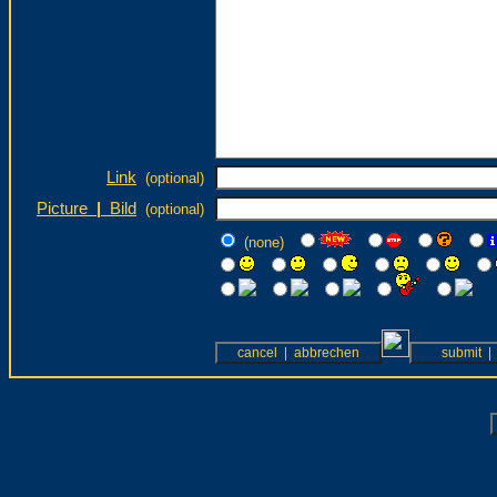
Link
(optional)
Picture
|
Bild
(optional)
(none)