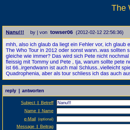
The 
Nanu!!!
towser06
by | von
(2012-02-12 22:56:36)
mhh, also ich glaub da liegt ein Fehler vor, ich glaub 
The Who Tour in 2012 oder sonst wann..was sollten s
gleiche wie immer? Das wird sich Pete nicht nochmal 
fleissig mit Tommy und Pete , tja, warum sollte pete
ist 66..irgendwann ist auch mal Schluss..vielleicht sp
Quadrophenia, aber als tour schliess ich das auch aus
reply | antworten
Subject
|
Betreff
Name
|
Name
e-Mail
(optional)
Message
|
Beitrag