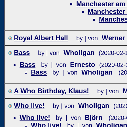
Manchester am 
Manchester 
Manchest
Royal Albert Hall
Werner
by | von
Bass
Wholigan
by | von
(2020-02-
Bass
Ernesto
by | von
(2020-02-
Bass
Wholigan
by | von
(2
A Who Birthday, Klaus!
M
by | von
Who live!
Wholigan
by | von
(202
Who live!
Björn
by | von
(2020-
Who live!
Wholiga
by | von