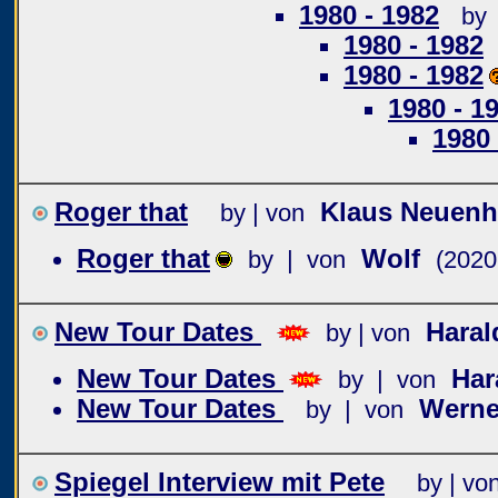
1980 - 1982
by 
1980 - 1982
1980 - 1982
1980 - 1
1980 
Roger that
Klaus Neuen
by | von
Roger that
Wolf
by | von
(2020
New Tour Dates
Haral
by | von
New Tour Dates
Har
by | von
New Tour Dates
Werne
by | von
Spiegel Interview mit Pete
by | vo